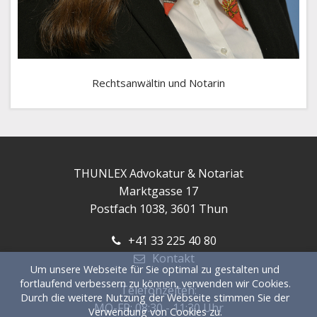
Rechtsanwältin und Notarin
THUNLEX Advokatur & Notariat
Marktgasse 17
Postfach 1038, 3601 Thun
+41 33 225 40 80
Kontakt
Um unsere Webseite für Sie optimal zu gestalten und
fortlaufend verbessern zu können, verwenden wir Cookies.
Telefonzeiten:
Durch die weitere Nutzung der Webseite stimmen Sie der
MO-FR: 08:30 - 11:30 Uhr
Verwendung von Cookies zu.